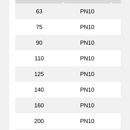
63
PN10
30
75
PN10
30
90
PN10
30
110
PN10
30
125
PN10
30
140
PN10
30
160
PN10
30
200
PN10
30