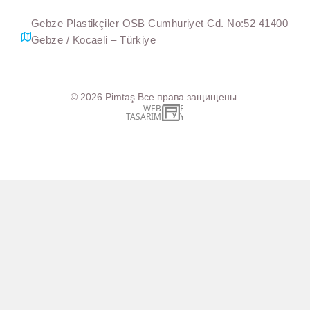
Gebze Plastikçiler OSB Cumhuriyet Cd. No:52 41400
Gebze / Kocaeli – Türkiye
© 2026
Pimtaş
Все права защищены.
WEB
İSTANBUL WEB TASARIM AJANSI - PENTA YAZIL
TASARIM