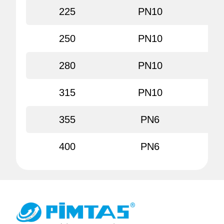
225
PN10
30
250
PN10
30
280
PN10
30
315
PN10
30
355
PN6
30
400
PN6
30