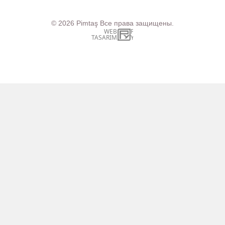
© 2026
Pimtaş
Все права защищены.
WEB
İSTANBUL WEB TASARIM AJANSI - PENTA YAZIL
TASARIM