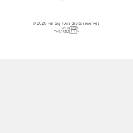
© 2026
Pimtaş
Tous droits réservés.
WEB
İSTANBUL WEB TASARIM AJANSI - PENTA YAZIL
TASARIM