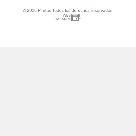
© 2026
Pimtaş
Todos los derechos reservados.
WEB
İSTANBUL WEB TASARIM AJANSI - PENTA YAZIL
TASARIM