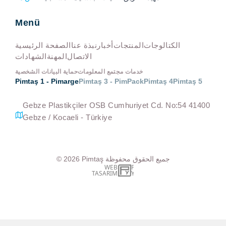
Menü
الكتالوجات
المنتجات
أخبار
نبذة عنا
الصفحة الرئيسية
الاتصال
المهنة
الشهادات
خدمات مجتمع المعلومات
حماية البيانات الشخصية
Pimtaş 1 - Pimarge
Pimtaş 3 - PimPack
Pimtaş 4
Pimtaş 5
Gebze Plastikçiler OSB Cumhuriyet Cd. No:54 41400
Gebze / Kocaeli - Türkiye
جميع الحقوق محفوظة
Pimtaş
© 2026
WEB
İSTANBUL WEB TASARIM AJANSI - PENTA YAZIL
TASARIM