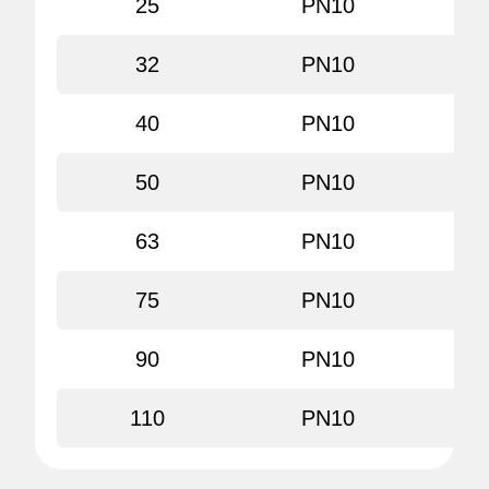
25
PN10
22
32
PN10
22
40
PN10
22
50
PN10
22
63
PN10
22
75
PN10
22
90
PN10
22
110
PN10
22