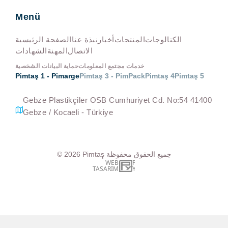
Menü
الكتالوجات
المنتجات
أخبار
نبذة عنا
الصفحة الرئيسية
الاتصال
المهنة
الشهادات
خدمات مجتمع المعلومات
حماية البيانات الشخصية
Pimtaş 1 - Pimarge
Pimtaş 3 - PimPack
Pimtaş 4
Pimtaş 5
Gebze Plastikçiler OSB Cumhuriyet Cd. No:54 41400
Gebze / Kocaeli - Türkiye
جميع الحقوق محفوظة
Pimtaş
© 2026
WEB
İSTANBUL WEB TASARIM AJANSI - PENTA YAZIL
TASARIM